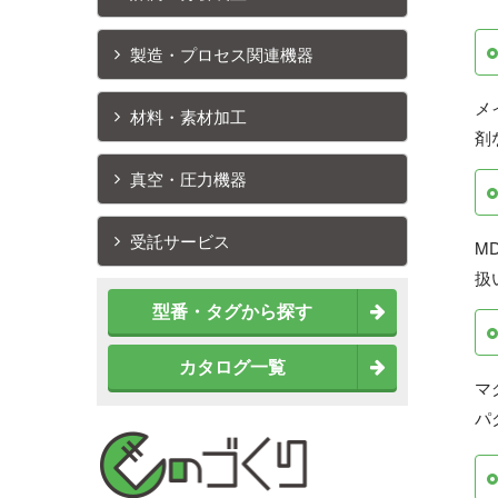
製造・プロセス関連機器
メ
材料・素材加工
剤
真空・圧力機器
受託サービス
M
扱
型番・タグから探す
カタログ一覧
マ
パ