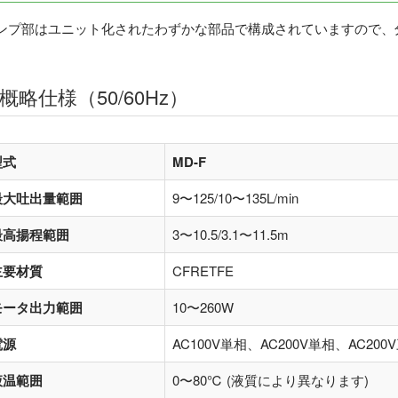
ンプ部はユニット化されたわずかな部品で構成されていますので、
概略仕様（50/60Hz）
型式
MD-F
最大吐出量範囲
9〜125/10〜135L/min
最高揚程範囲
3〜10.5/3.1〜11.5m
主要材質
CFRETFE
モータ出力範囲
10〜260W
電源
AC100V単相、AC200V単相、AC200
液温範囲
0〜80℃ (液質により異なります)