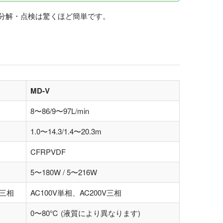
分解・点検は驚くほど簡単です。
MD-V
8〜86/9〜97L/min
1.0〜14.3/1.4〜20.3m
CFRPVDF
5〜180W / 5〜216W
V三相
AC100V単相、AC200V三相
0〜80℃ (液質により異なります)