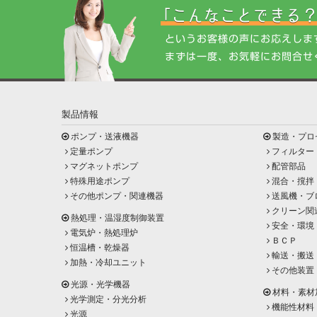
製品情報
ポンプ・送液機器
製造・プロ
定量ポンプ
フィルター
マグネットポンプ
配管部品
特殊用途ポンプ
混合・撹拌
その他ポンプ・関連機器
送風機・ブ
クリーン関
熱処理・温湿度制御装置
安全・環境
電気炉・熱処理炉
ＢＣＰ
恒温槽・乾燥器
輸送・搬送
加熱・冷却ユニット
その他装置
光源・光学機器
材料・素材
光学測定・分光分析
機能性材料
光源