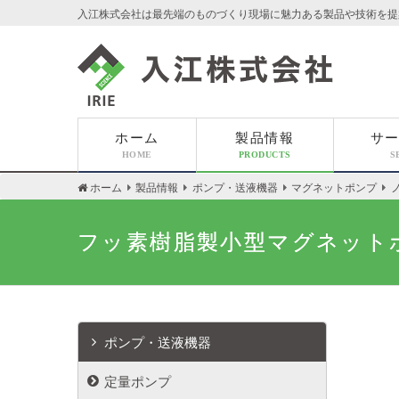
入江株式会社は最先端のものづくり現場に魅力ある製品や技術を提
入江株式会社
ホーム
製品情報
サ
HOME
PRODUCTS
S
ホーム
製品情報
ポンプ・送液機器
マグネットポンプ
フッ素樹脂製小型マグネットポン
ポンプ・送液機器
定量ポンプ