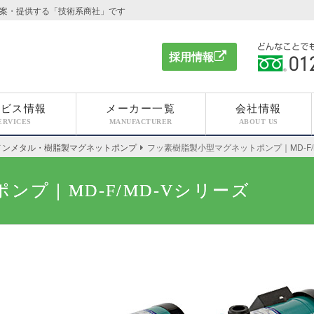
案・提供する「技術系商社」です
採用情報
どんなこと
ください 012
ービス情報
メーカー一覧
会社情報
ERVICES
MANUFACTURER
ABOUT US
ノンメタル・樹脂製マグネットポンプ
フッ素樹脂製小型マグネットポンプ｜MD-F/
プ｜MD-F/MD-Vシリーズ