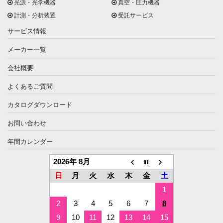
光源・光学機器
真空・圧力機器
計測・分析装置
受託サービス
サービス情報
メーカー一覧
会社概要
よくあるご質問
カタログダウンロード
お問い合わせ
年間カレンダー
2026年 8月
日
月
火
水
木
金
土
1
2
3
4
5
6
7
8
9
10
11
12
13
14
15