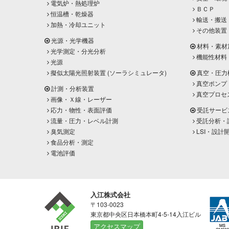
電気炉・熱処理炉
ＢＣＰ
恒温槽・乾燥器
輸送・搬送
加熱・冷却ユニット
その他装置
光源・光学機器
材料・素材
光学測定・分光分析
機能性材料
光源
擬似太陽光照射装置 (ソーラシミュレータ)
真空・圧力
真空ポンプ
計測・分析装置
真空プロセ
画像・Ｘ線・レーザー
応力・物性・表面評価
受託サービ
流量・圧力・レベル計測
受託分析・
臭気測定
LSI・設計
食品分析・測定
電池評価
入江株式会社
〒103-0023
東京都中央区日本橋本町4-5-14入江ビル
アクセスマップ