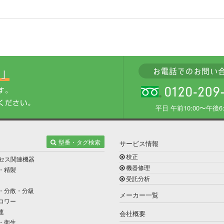
平日 午前10:00〜午後6:
型番・タグ検索
サービス情報
校正
セス関連機器
機器修理
・精製
受託分析
・分散・分級
メーカー一覧
ロワー
連
会社概要
・衛生