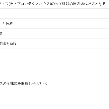
ィス(旧トプコンテクノハウス)の照度計類の国内総代理店となる
社と改称
得
業部を新設
クスの全株式を取得し子会社化