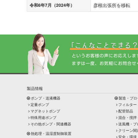
令和6年7月（2024年）
彦根出張所を移転
製品情報
ポンプ・送液機器
製造・プロ
定量ポンプ
フィルター
マグネットポンプ
配管部品
特殊用途ポンプ
混合・撹拌
その他ポンプ・関連機器
送風機・ブ
クリーン関
熱処理・温湿度制御装置
安全・環境