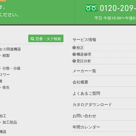
平日 午前10:00〜午後6:
型番・タグ検索
サービス情報
校正
セス関連機器
機器修理
・精製
受託分析
・分散・分級
メーカー一覧
ロワー
連
会社概要
・衛生
よくあるご質問
カタログダウンロード
お問い合わせ
加工
・加工部品
年間カレンダー
機器