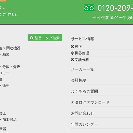
平日 午前10:00〜午後6:
型番・タグ検索
サービス情報
校正
セス関連機器
機器修理
・精製
受託分析
・分散・分級
メーカー一覧
ロワー
連
会社概要
・衛生
よくあるご質問
カタログダウンロード
お問い合わせ
加工
・加工部品
年間カレンダー
機器