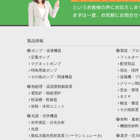
製品情報
ポンプ・送液機器
製造・プロ
定量ポンプ
フィルター
マグネットポンプ
配管部品
特殊用途ポンプ
混合・撹拌
その他ポンプ・関連機器
送風機・ブ
クリーン関
熱処理・温湿度制御装置
安全・環境
電気炉・熱処理炉
ＢＣＰ
恒温槽・乾燥器
輸送・搬送
加熱・冷却ユニット
その他装置
光源・光学機器
材料・素材
光学測定・分光分析
機能性材料
光源
擬似太陽光照射装置 (ソーラシミュレータ)
真空・圧力