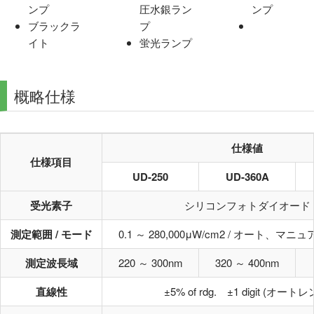
ンプ
圧水銀ラン
ンプ
ブラックラ
プ
イト
蛍光ランプ
概略仕様
仕様値
仕様項目
UD-250
UD-360A
受光素子
シリコンフォトダイオード
測定範囲 / モード
0.1 ～ 280,000μW/cm2 / オート、マ
測定波長域
220 ～ 300nm
320 ～ 400nm
直線性
±5% of rdg. ±1 digit (オート