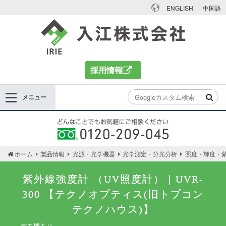
ENGLISH
中国語
入江株式会社
採用情報
メニュー
どんなことでもお気軽にご相談ください 0120-
ホーム
製品情報
光源・光学機器
光学測定・分光分析
照度・輝度・
209-045
紫外線強度計 （UV照度計）｜UVR-
300 【テクノオプティス(旧トプコン
テクノハウス)】
デモ機あり