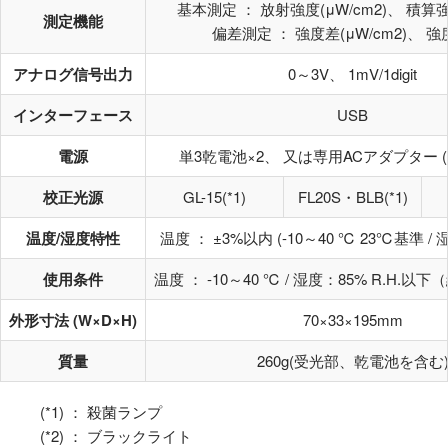
基本測定 ： 放射強度(μW/cm2)、 積算強度(
測定機能
偏差測定 ： 強度差(μW/cm2)、 強
アナログ信号出力
0～3V、 1mV/1digit
インターフェース
USB
電源
単3乾電池×2、 又は専用ACアダプター 
校正光源
GL-15(*1)
FL20S・BLB(*1)
温度/湿度特性
温度 ： ±3%以内 (-10～40 ℃ 23℃基準 /
使用条件
温度 ： -10～40 ℃ / 湿度：85% R.H.
外形寸法 (W×D×H)
70×33×195mm
質量
260g(受光部、乾電池を含む
(*1) ： 殺菌ランプ
(*2) ： ブラックライト