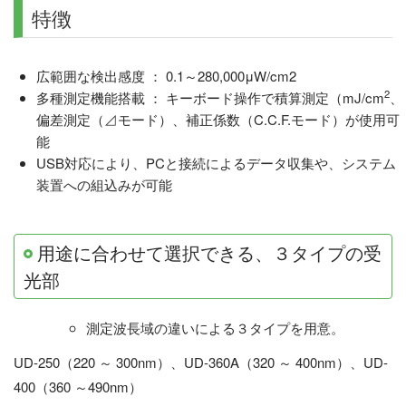
特徴
広範囲な検出感度 ： 0.1～280,000μW/cm2
2
多種測定機能搭載 ： キーボード操作で積算測定（mJ/cm
、
偏差測定（⊿モード）、補正係数（C.C.F.モード）が使用可
能
USB対応により、PCと接続によるデータ収集や、システム
装置への組込みが可能
用途に合わせて選択できる、３タイプの受
光部
測定波長域の違いによる３タイプを用意。
UD-250（220 ～ 300nm）、UD-360A（320 ～ 400nm）、UD-
400（360 ～490nm）