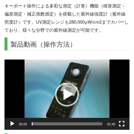
キーボード操作による多彩な測定（計算）機能（積算測定・
偏差測定・補正係数測定）を搭載した紫外線強度計（紫外線
照度計）です。UV測定レンジも280,000μW/cm2までカバーし
ており、様々な分野での紫外線測定が可能です。
製品動画（操作方法）
動
画
プ
レ
ー
ヤ
ー
00:00
02:48