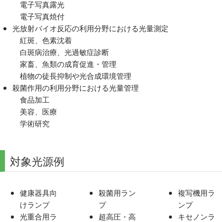
電子写真露光
電子写真焼付
光放射バイオ反応の利用分野における光量測定
紅斑、色素沈着
白斑病治療、光過敏症診断
家畜、魚類の成育促進・管理
植物の徒長抑制や光合成環境管理
殺菌作用の利用分野における光量管理
食品加工
美容、医療
学術研究
対象光源例
健康器具向
殺菌用ラン
複写機用ラ
けランプ
プ
ンプ
光重合用ラ
超高圧・高
キセノンラ