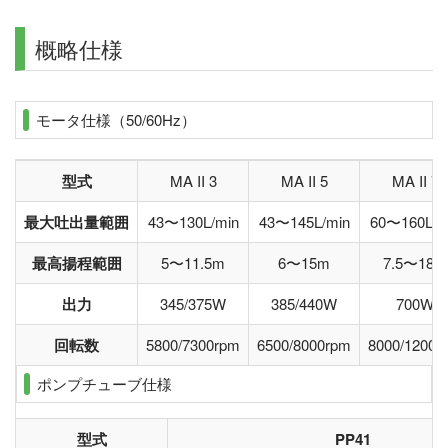
概略仕様
モータ仕様（50/60Hz）
型式
MA II 3
MA II 5
MA II 7
最大吐出量範囲
43〜130L/min
43〜145L/min
60〜160L/m
最高揚程範囲
5〜11.5m
6〜15m
7.5〜18m
出力
345/375W
385/440W
700W
回転数
5800/7300rpm
6500/8000rpm
8000/1200r
ポンプチューブ仕様
型式
PP41